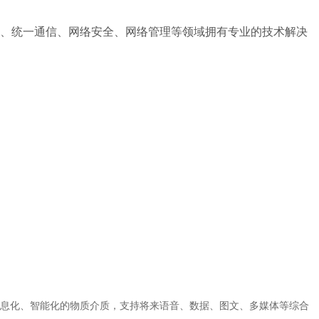
络、统一通信、网络安全、网络管理等领域拥有专业的技术解决
息化、智能化的物质介质，支持将来语音、数据、图文、多媒体等综合