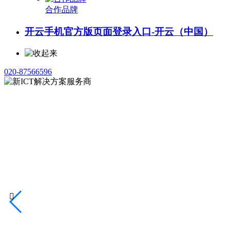
合作品牌
开云手机官方版页面登录入口-开云（中国）
020-87566596
