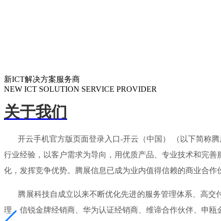
新ICT解决方案服务商
NEW ICT SOLUTION SERVICE PROVIDER
关于我们
开云手机官方版页面登录入口-开云（中国） （以下简称腾展
行业经验，以客户需求为导向，用优质产品、专业技术和完善
化，发挥竞争优势。腾展信息已成为业内值得信赖的商业合作
腾展科技自成立以来不断优化先进的服务管理体系、高交付能
理、信锐金牌经销商、华为认证经销商、维谛合作伙伴、申瓯